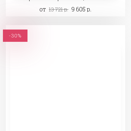
от
9 605 р.
13 721 р.
-30%