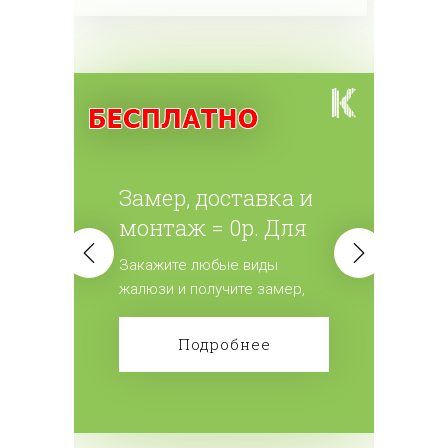
Замер, доставка и
монтаж = 0р. Для
всех жалюзи.
Закажите любые виды
жалюзи и получите замер,
доставку и монтаж
бесплатно! Сделайте заказ!
Подробнее