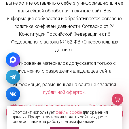
вы не хотите оставлять о себе эту информацию для ее
дальнейшей обработки - покиньте сайт. Вся
информация собирается и обрабатывается согласно
политике конфиденциальности. Согласно ст.24
Конституции Российской Федерации и ст.6
Федерального закона №152-ФЗ «О персональных
данных».
Копирование материалов допускается только с
письменного разрешения владельцев сайта.
Информация, размещенная на сайте не является
публичной офертой
.
Политика конфиденциальности
Соглашение на
Этот сайт использует
файлы cookie
для хранения
обработку персональных данных
Карта сайта
данных. Продолжая использовать сайт, вы даете
свое согласие на работу с этими файлами.
© 2002—2026 Жалюзи.РФ