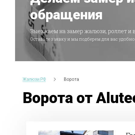
обращения
Выезжаем на замер жалюзи, роллет и 
Оставьте заявку и мы подберем для вас удобно
Жалюзи.РФ
Ворота
Ворота от Alut