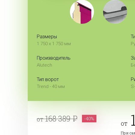
Размеры
Т
1 750 x 1 750 мм
Р
Производитель
З
Alutech
Б
Тип ворот
Р
Trend - 40 мм
S
168 389
от
-40%
от
При с