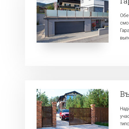
Га
Обе
смо
Гар
вып
Въ
Над
уча
тип