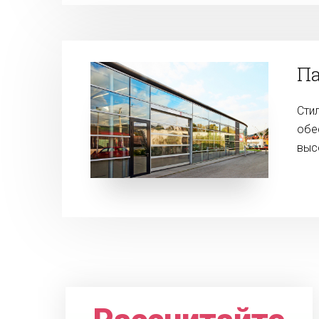
Па
Сти
обе
выс