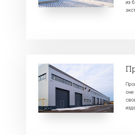
из 
экс
П
Про
они
сво
изд