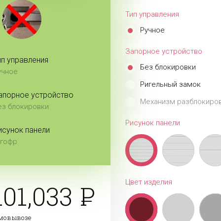
Тип управления
Ручное
Запорное устройство
ип управления
Без блокировки
учное
Ригельный замок
апорное устройство
Механизм разблокиров
ез блокировки
Рисунок панели
исунок панели
-гофр
Цвет изделия
101,033
амовывозе