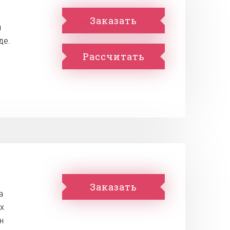
Заказать
ы
де.
Рассчитать
Заказать
а
х
н