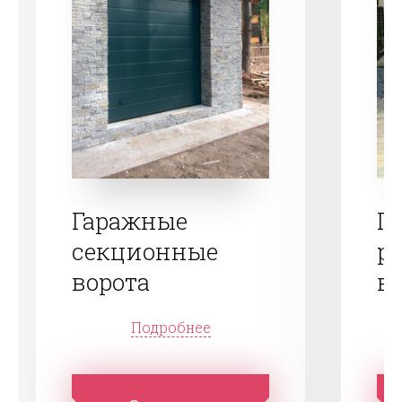
Гаражные
Г
секционные
р
ворота
в
Подробнее