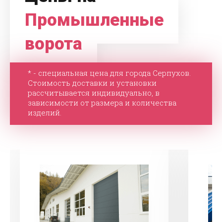
Промышленные
ворота
* - специальная цена для города Серпухов.
Стоимость доставки и установки
рассчитывается индивидуально, в
зависимости от размера и количества
изделий.