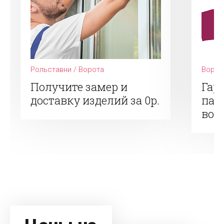
Рольставни / Ворота
Ворот
Получите замер и
Гар
доставку изделий за 0р.
пар
вор