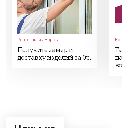
Рольставни / Ворота
Ворот
Получите замер и
Гар
доставку изделий за 0р.
пар
вор