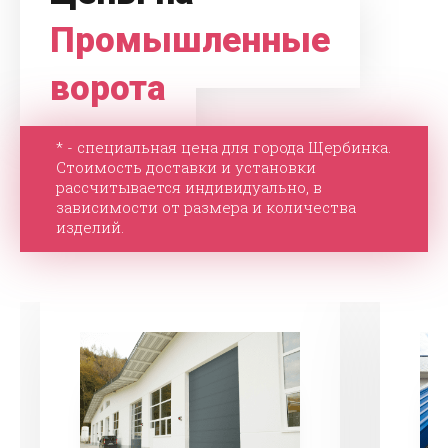
Промышленные
ворота
* - специальная цена для города Щербинка.
Стоимость доставки и установки
рассчитывается индивидуально, в
зависимости от размера и количества
изделий.