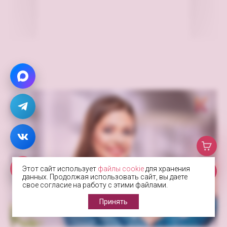
Этот сайт использует
файлы cookie
для хранения
данных. Продолжая использовать сайт, вы даете
Почему выбирают
свое согласие на работу с этими файлами.
Жалюзи.РФ
?
Принять