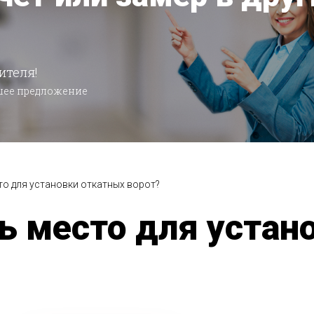
ителя!
чшее предложение
то для установки откатных ворот?
ь место для устан