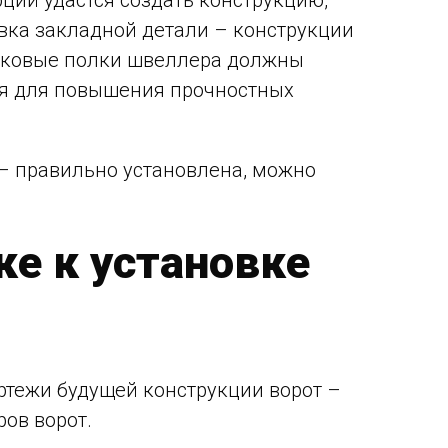
ций удастся создать конструкцию,
овка закладной детали – конструкции
боковые полки швеллера должны
ья для повышения прочностных
 – правильно установлена, можно
е к установке
ртежи будущей конструкции ворот –
ов ворот.