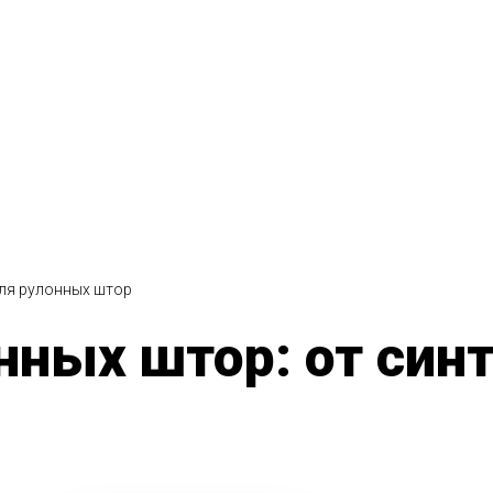
для рулонных штор
нных штор: от син