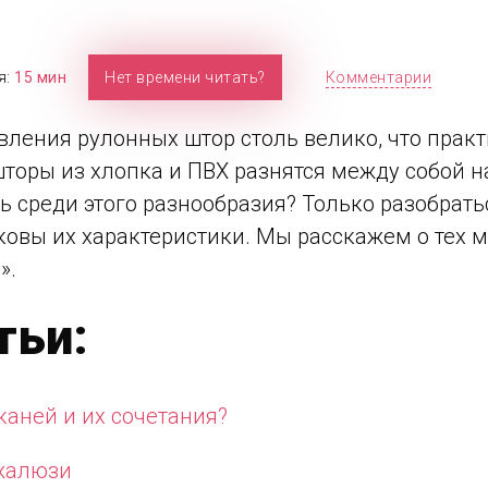
я:
15 мин
Нет времени читать?
Комментарии
вления рулонных штор столь велико, что прак
торы из хлопка и ПВХ разнятся между собой на
 среди этого разнообразия? Только разобратьс
ковы их характеристики. Мы расскажем о тех 
».
тьи:
каней и их сочетания?
жалюзи