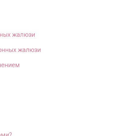
нных жалюзи
лонных жалюзи
чением
ами?