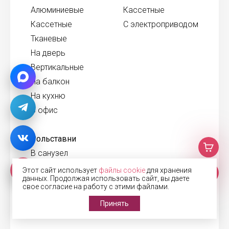
Алюминиевые
Кассетные
Кассетные
С электроприводом
Тканевые
На дверь
Вертикальные
На балкон
На кухню
В офис
Рольставни
В санузел
На двери
Этот сайт использует
файлы cookie
для хранения
данных. Продолжая использовать сайт, вы даете
Для паркинга
свое согласие на работу с этими файлами.
На наружные окна
Принять
Для беседки