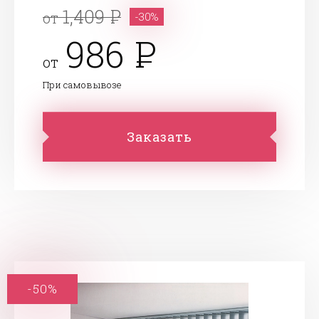
1,409
от
-30%
986
от
При самовывозе
Заказать
-50%