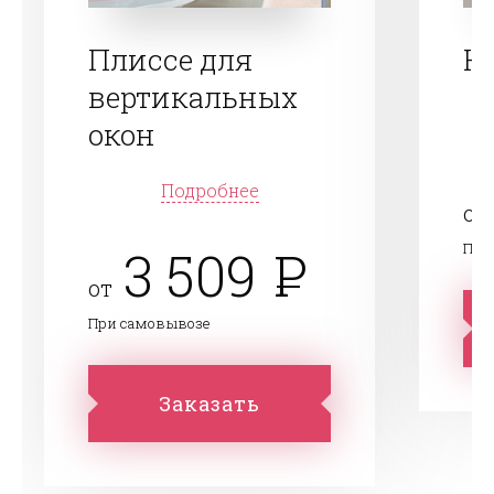
Плиссе для
Н
вертикальных
окон
Подробнее
от
При
3 509
от
При самовывозе
Заказать