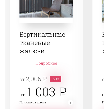
Вертикальные
В
тканевые
п
жалюзи
ж
Подробнее
2,006
от
от
-50%
1 003
от
от
При самовывозе
При