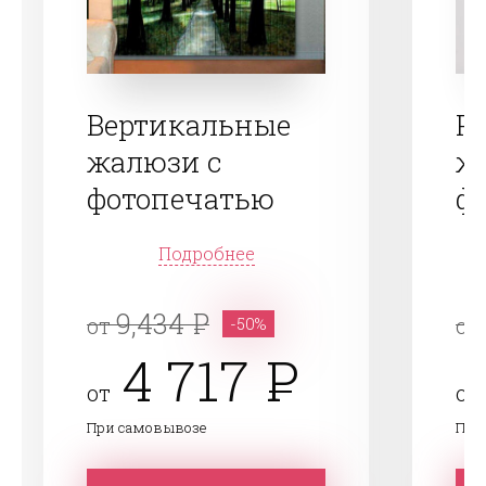
Вертикальные
Р
жалюзи с
ж
фотопечатью
ф
Подробнее
9,434
от
от
-50%
4 717
от
от
При самовывозе
При