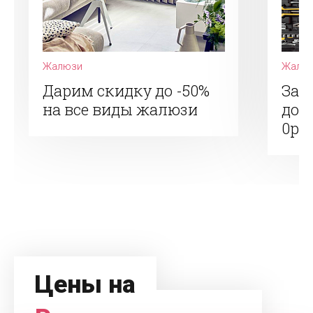
Жалюзи
Жалю
Дарим скидку до -50%
Зак
на все виды жалюзи
дос
0р.
Цены на