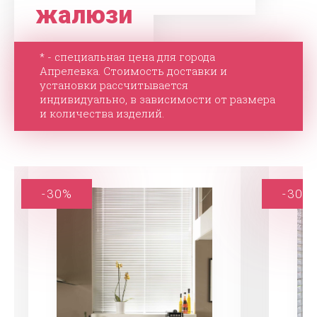
жалюзи
* - специальная цена для города
Апрелевка. Стоимость доставки и
установки рассчитывается
индивидуально, в зависимости от размера
и количества изделий.
-30%
-30%