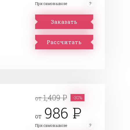
При самовывозе
Заказать
Рассчитать
1,409
от
-30%
986
от
При самовывозе