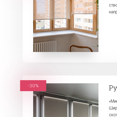
ств
нап
-30%
Р
«Ми
Шир
ско