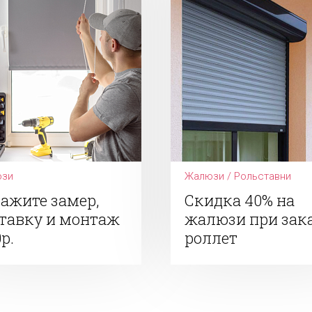
зи
Жалюзи / Рольставни
ажите замер,
Скидка 40% на
тавку и монтаж
жалюзи при зак
0р.
роллет