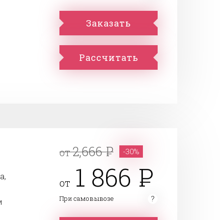
Заказать
Рассчитать
2,666
от
-30%
1 866
а,
от
При самовывозе
и