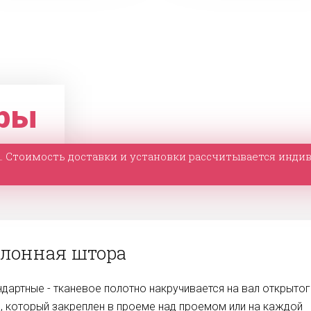
оры
ы. Стоимость доставки и установки рассчитывается индив
лонная штора
ндартные - тканевое полотно накручивается на вал открыто
а, который закреплен в проеме над проемом или на каждой