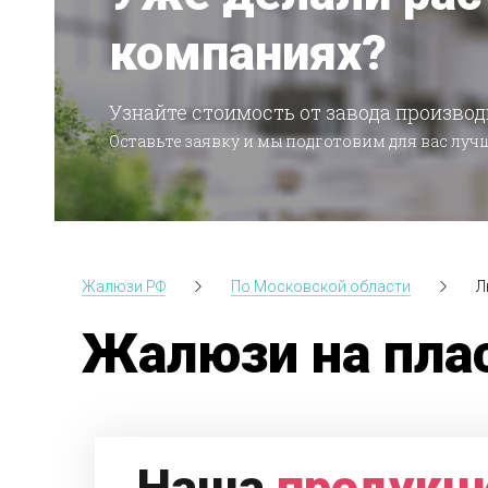
компаниях?
Узнайте стоимость от завода производ
Оставьте заявку и мы подготовим для вас лу
Жалюзи.РФ
По Московской области
Л
Жалюзи на пла
Наша
продукц