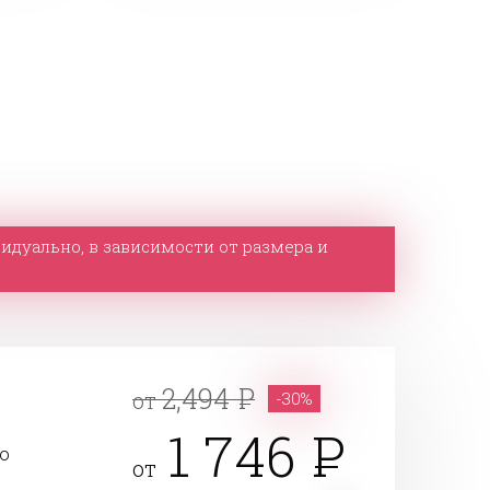
идуально, в зависимости от размера и
2,494
от
-30%
1 746
го
от