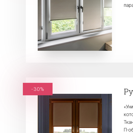
пар
-30%
Ру
«Ун
кот
Тка
П-о