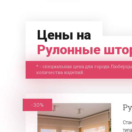
Цены на
Рулонные шт
* - специальная цена для города Люберц
количества изделий.
-30%
Ру
Ста
тип