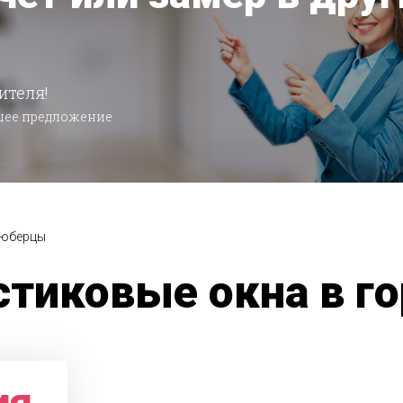
ителя!
чшее предложение
юберцы
стиковые окна в г
ия