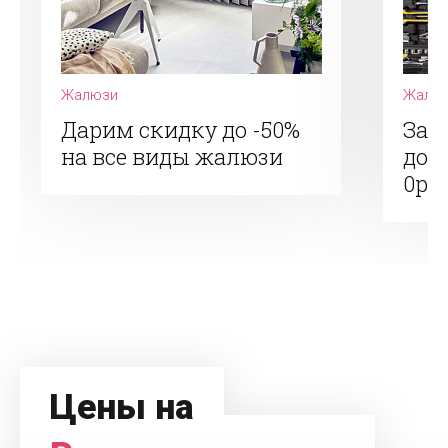
Жалюзи
Жалю
Дарим скидку до -50%
Зак
на все виды жалюзи
дос
0р.
Цены на