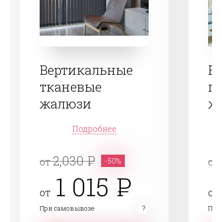
Вертикальные
В
тканевые
п
жалюзи
ж
Подробнее
2,030
от
от
-50%
1 015
от
от
При самовывозе
При