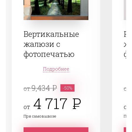
Вертикальные
Р
жалюзи с
ж
фотопечатью
ф
Подробнее
9,434
от
от
-50%
4 717
от
от
При самовывозе
При