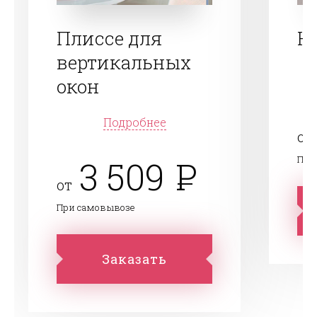
Плиссе для
Н
вертикальных
окон
Подробнее
от
При
3 509
от
При самовывозе
Заказать