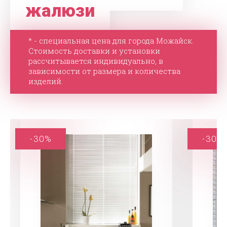
жалюзи
* - специальная цена для города Можайск.
Стоимость доставки и установки
рассчитывается индивидуально, в
зависимости от размера и количества
изделий.
-30%
-30%