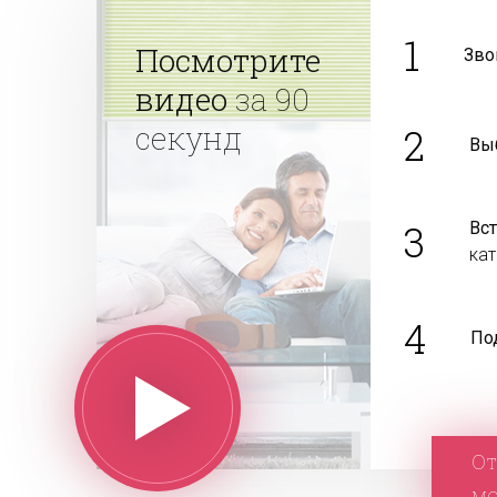
1
Посмотрите
Зво
видео
за 90
секунд
2
Вы
3
Вс
ка
4
По
От
м