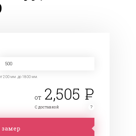
9
от 200 мм. до 1800 мм.
2,505
от
С доставкой
 замер