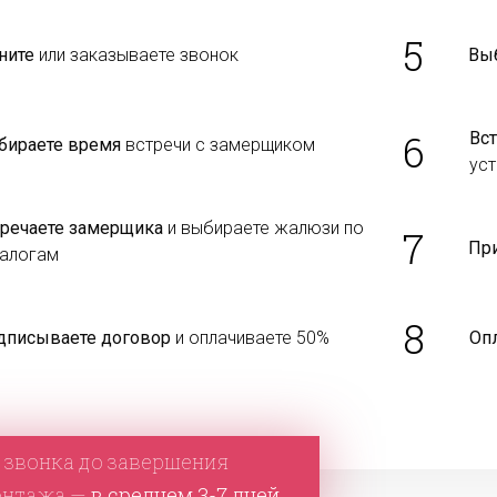
5
ните
или заказываете звонок
Вы
6
Вст
бираете время
встречи с замерщиком
уст
тречаете замерщика
и выбираете жалюзи по
7
Пр
талогам
8
дписываете договор
и оплачиваете 50%
Оп
 звонка до завершения
онтажа —
в среднем 3-7 дней