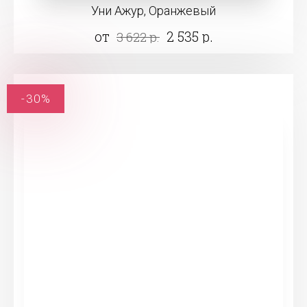
Уни Ажур, Оранжевый
от
2 535 р.
3 622 р.
-30%