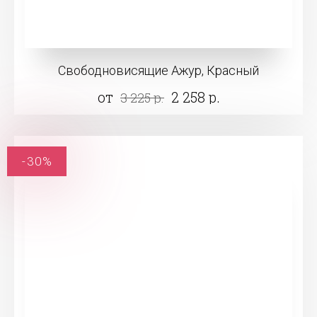
Свободновисящие Ажур, Красный
от
2 258 р.
3 225 р.
-30%