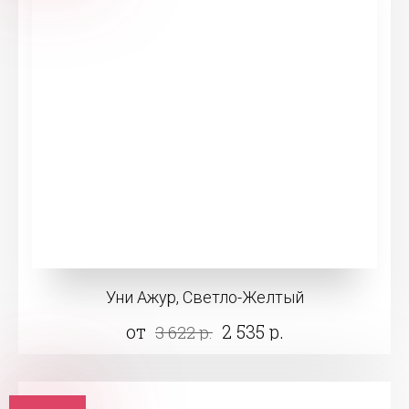
Уни Ажур, Светло-Желтый
от
2 535 р.
3 622 р.