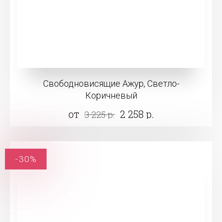
Свободновисящие Ажур, Светло-
Коричневый
от
2 258 р.
3 225 р.
-30%