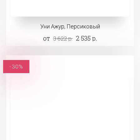
Уни Ажур, Персиковый
от
2 535 р.
3 622 р.
-30%