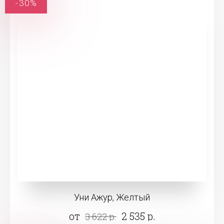
-30%
Уни Ажур, Желтый
от
2 535 р.
3 622 р.