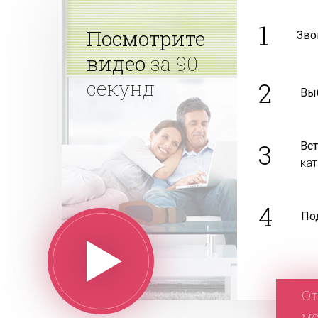
1
Посмотрите
Зво
видео
за 90
секунд
2
Вы
3
Вс
ка
4
По
От
м