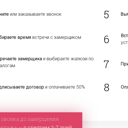
5
ните
или заказываете звонок
Вы
6
Вст
бираете время
встречи с замерщиком
уст
тречаете замерщика
и выбираете жалюзи по
7
Пр
талогам
8
дписываете договор
и оплачиваете 50%
Оп
 звонка до завершения
онтажа —
в среднем 3-7 дней