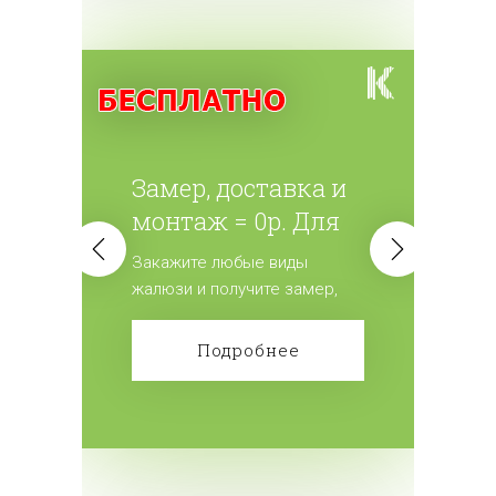
Замер, доставка и
монтаж = 0р. Для
всех жалюзи.
Закажите любые виды
жалюзи и получите замер,
доставку и монтаж
бесплатно! Сделайте заказ!
Подробнее