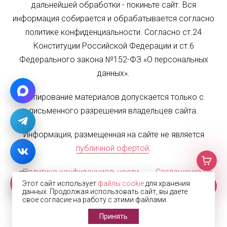
дальнейшей обработки - покиньте сайт. Вся
информация собирается и обрабатывается согласно
политике конфиденциальности. Согласно ст.24
Конституции Российской Федерации и ст.6
Федерального закона №152-ФЗ «О персональных
данных».
Копирование материалов допускается только с
письменного разрешения владельцев сайта.
Информация, размещенная на сайте не является
публичной офертой
.
Политика конфиденциальности
Соглашение на
Этот сайт использует
файлы cookie
для хранения
обработку персональных данных
Карта сайта
данных. Продолжая использовать сайт, вы даете
свое согласие на работу с этими файлами.
© 2002—2026 Жалюзи.РФ
Принять