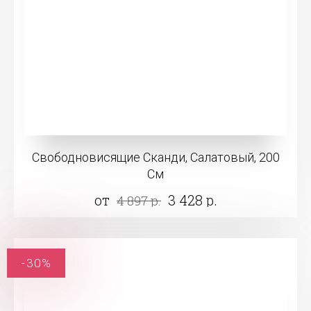
Свободновисящие Сканди, Салатовый, 200
См
от
3 428 р.
4 897 р.
-30%