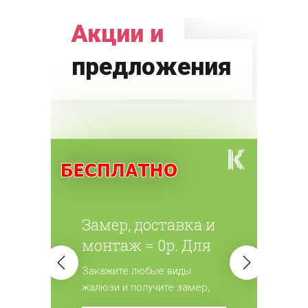
Акции и
предложения
Замер, доставка и
монтаж = 0р. Для
всех жалюзи.
Закажите любые виды
жалюзи и получите замер,
доставку и монтаж