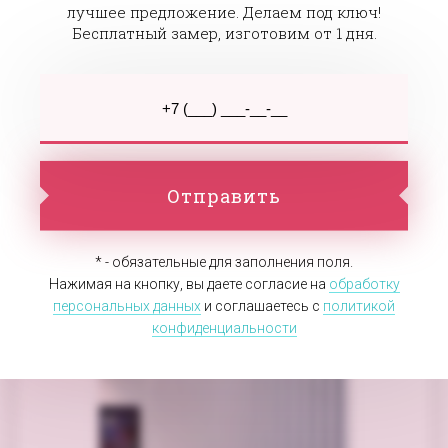
лучшее предложение. Делаем под ключ!
крайне редкий гость
Бесплатный замер, изготовим от 1 дня.
розничных магазинов. За
такими изделиями в любом
случае придётся обращаться
к производителю
Отправить
* - обязательные для заполнения поля.
Нажимая на кнопку, вы даете согласие на
обработку
-50%
персональных данных
и соглашаетесь c
политикой
конфиденциальности