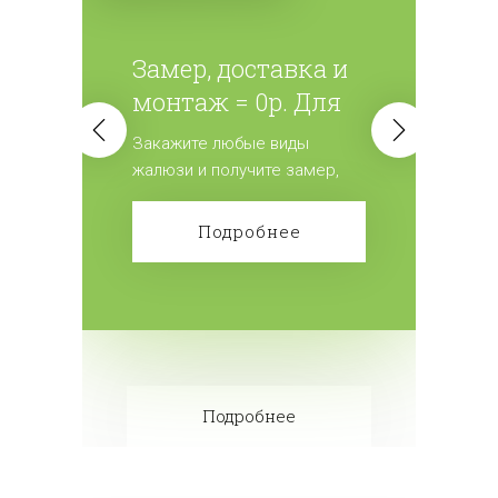
Замер, доставка и
монтаж = 0р. Для
всех жалюзи.
Закажите любые виды
жалюзи и получите замер,
доставку и монтаж
бесплатно! Сделайте заказ!
Подробнее
Подробнее