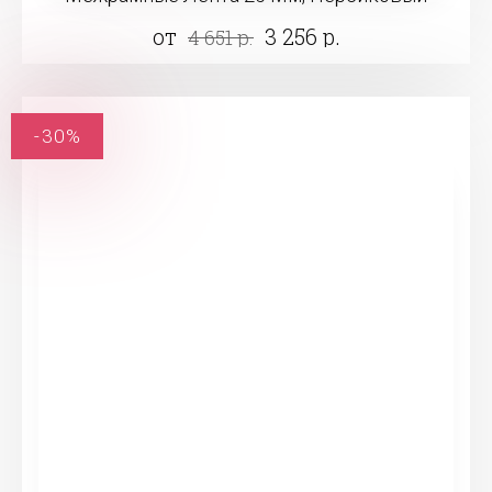
от
3 256 р.
4 651 р.
-30%