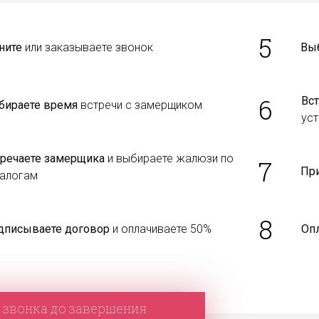
5
ните
или заказываете звонок
Вы
6
Вст
бираете время
встречи с замерщиком
уст
тречаете замерщика
и выбираете жалюзи по
7
Пр
талогам
8
дписываете договор
и оплачиваете 50%
Оп
 звонка до завершения