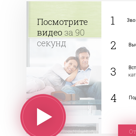
1
Посмотрите
Зво
видео
за 90
секунд
2
Вы
3
Вс
ка
4
По
От