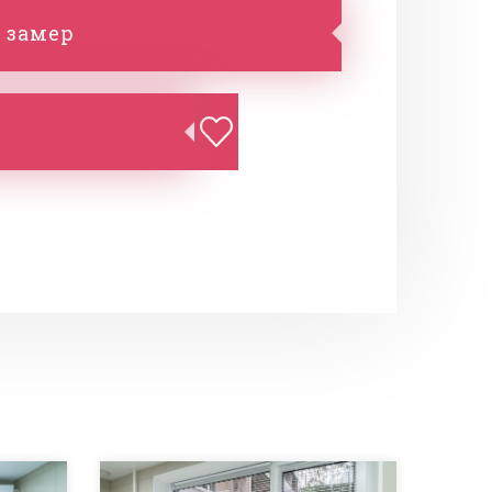
 замер