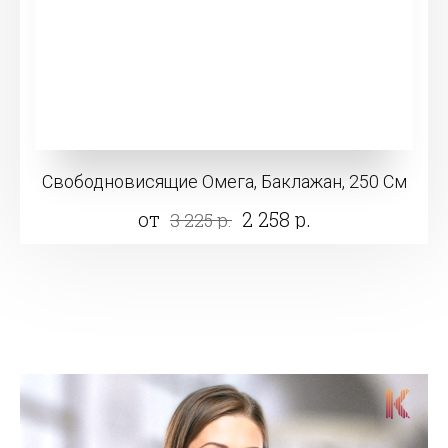
Свободновисящие Омега, Баклажан, 250 См
от
2 258 р.
3 225 р.