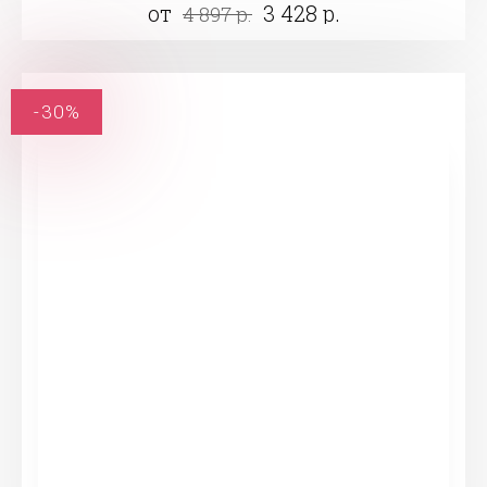
от
3 428 р.
4 897 р.
-30%