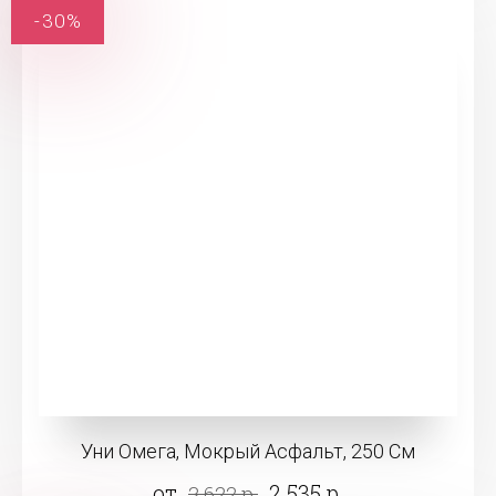
-30%
Уни Омега, Мокрый Асфальт, 250 См
от
2 535 р.
3 622 р.